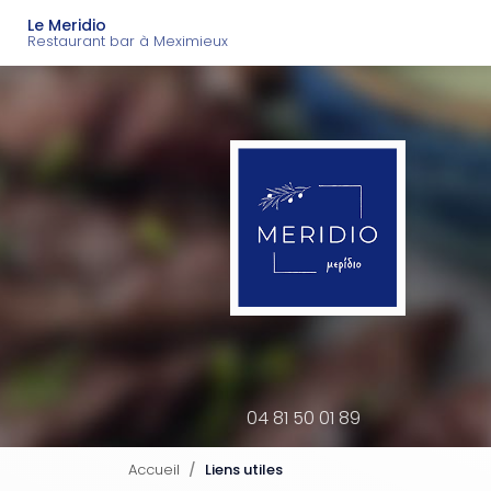
Navigation principal
Aller
Le Meridio
au
Restaurant bar à Meximieux
contenu
principal
04 81 50 01 89
Accueil
Liens utiles