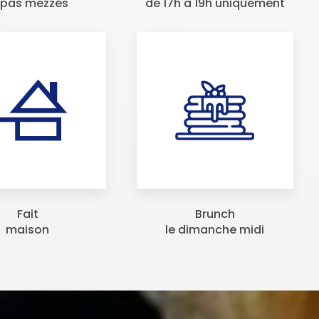
apas mezzés
de 17h à 19h uniquement
Fait
Brunch
maison
le dimanche midi