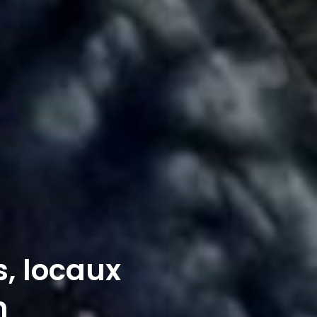
s, locaux
n