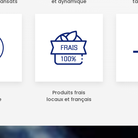
ransats
et dynamique
t
Produits frais
e
locaux et français