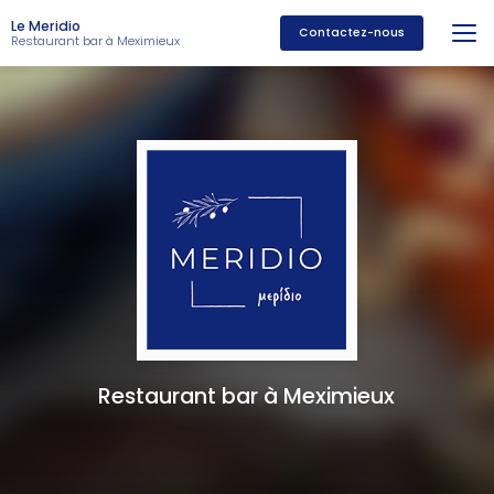
Aller
Le Meridio
au
Contactez-nous
Restaurant bar à Meximieux
contenu
principal
Restaurant bar à Meximieux