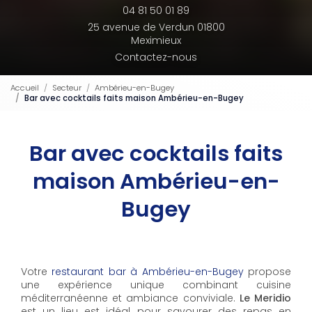
04 81 50 01 89
25 avenue de Verdun 01800
Meximieux
Contactez-nous
Accueil
Secteur
Ambérieu-en-Bugey
Bar avec cocktails faits maison Ambérieu-en-Bugey
Bar avec cocktails faits
maison Ambérieu-en-
Bugey
Votre
restaurant bar à Ambérieu-en-Bugey
propose
une expérience unique combinant cuisine
méditerranéenne et ambiance conviviale.
Le Meridio
est un lieu est idéal pour savourer des repas en