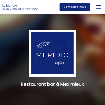
Aller
Le Meridio
au
Contactez-nous
Restaurant bar à Meximieux
contenu
principal
Restaurant bar à Meximieux