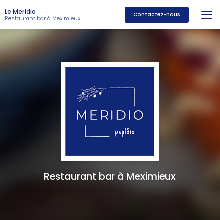
Aller
Le Meridio
au
Contactez-nous
Restaurant bar à Meximieux
contenu
principal
Restaurant bar à Meximieux