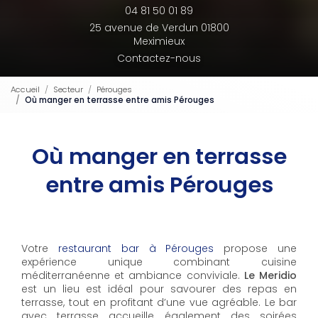
04 81 50 01 89
25 avenue de Verdun 01800
Meximieux
Contactez-nous
Accueil
Secteur
Pérouges
Où manger en terrasse entre amis Pérouges
Où manger en terrasse
entre amis Pérouges
Votre
restaurant bar à Pérouges
propose une
expérience unique combinant cuisine
méditerranéenne et ambiance conviviale.
Le Meridio
est un lieu est idéal pour savourer des repas en
terrasse, tout en profitant d’une vue agréable. Le bar
avec terrasse accueille également des soirées