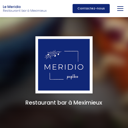
Aller
Le Meridio
au
Contactez-nous
Restaurant bar à Meximieux
contenu
principal
Restaurant bar à Meximieux