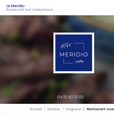
Navigation principal
Aller
Le Meridio
au
Restaurant bar à Meximieux
contenu
principal
04 81 50 01 89
Accueil
Secteur
Dagneux
Restaurant ouve