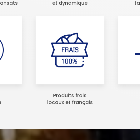
ransats
et dynamique
t
Produits frais
e
locaux et français