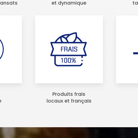
ransats
et dynamique
t
Produits frais
e
locaux et français