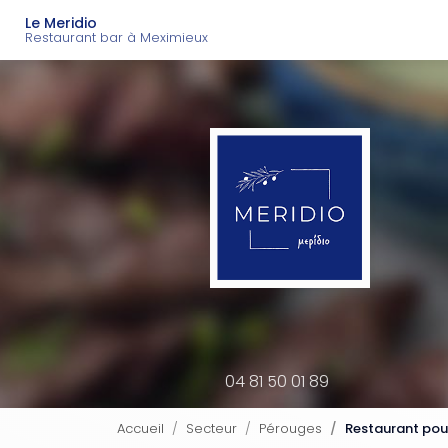
Navigation principal
Aller
Le Meridio
au
Restaurant bar à Meximieux
contenu
principal
04 81 50 01 89
Accueil
Secteur
Pérouges
Restaurant pou