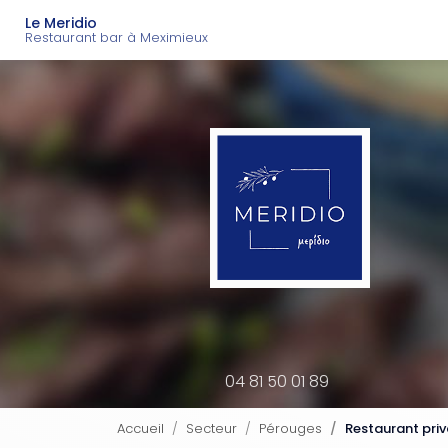
Navigation principal
Aller
Le Meridio
au
Restaurant bar à Meximieux
contenu
principal
04 81 50 01 89
Accueil
Secteur
Pérouges
Restaurant priv