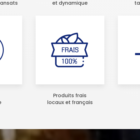
ransats
et dynamique
t
Produits frais
e
locaux et français